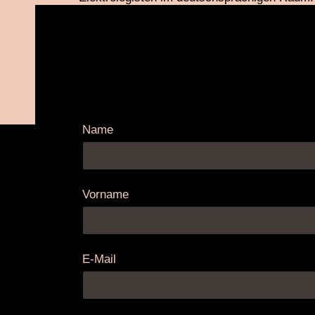
der Elektro-Epilation, auch bekannt als Nadel
mit dem Ziel einer dauerhaft glatten, haarfrei
Name
Vorname
E-Mail