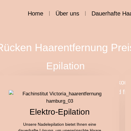
Home
Über uns
Dauerhafte Ha
Rücken Haarentfernung Prei
Epilation
Fachinstitut Victoria heißt Sie herzlich willko
it unserer über 30-jährigen Erfahrung und fr
jetzt Termin vereinbaren
Elektro-Epilation
Unsere Nadelepilation bietet Ihnen eine
dauerhafte Lösung, um unerwünschte Haare