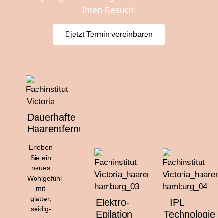
Ihren Besuch.
jetzt Termin vereinbaren
Dauerhafte
Haarentfernung
Erleben
Sie ein
neues
Wohlgefühl
mit
glatter,
Elektro-
IPL
seidig-
Epilation
Technologie