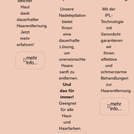
weicher
Haut
Unsere
Mit der
dank
Nadelepilation
IPL-
dauerhafter
bietet
Technologie
Haarentfernung.
Ihnen
mit
Jetzt
eine
Xenonlicht
mehr
dauerhafte
garantieren
erfahren!
Lösung,
wir
um
Ihnen
mehr
unerwünschte
effektive
Info...
Haare
und
sanft zu
schmerzarme
entfernen.
Behandlungen
Und
zur
das für
Haarentfernung.
immer!
Geeignet
mehr
Info...
für alle
Haut-
und
Haarfarben.