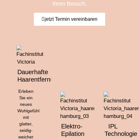
Ihren Besuch.
jetzt Termin vereinbaren
Dauerhafte
Haarentfernung
Erleben
Sie ein
neues
Wohlgefühl
mit
glatter,
Elektro-
IPL
seidig-
Epilation
Technologie
weicher