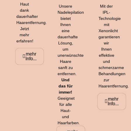
Haut
Unsere
Mit der
dank
Nadelepilation
IPL-
dauerhafter
bietet
Technologie
Haarentfernung.
Ihnen
mit
Jetzt
eine
Xenonlicht
mehr
dauerhafte
garantieren
erfahren!
Lösung,
wir
um
Ihnen
mehr
unerwünschte
effektive
Info...
Haare
und
sanft zu
schmerzarme
entfernen.
Behandlungen
Und
zur
das für
Haarentfernung.
immer!
Geeignet
mehr
Info...
für alle
Haut-
und
Haarfarben.