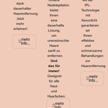
dank
Nadelepilation
IPL-
dauerhafter
bietet
Technologie
Haarentfernung.
Ihnen
mit
Jetzt
eine
Xenonlicht
mehr
dauerhafte
garantieren
erfahren!
Lösung,
wir
um
Ihnen
mehr
unerwünschte
effektive
Info...
Haare
und
sanft zu
schmerzarme
entfernen.
Behandlungen
Und
zur
das für
Haarentfernung.
immer!
Geeignet
mehr
Info...
für alle
Haut-
und
Haarfarben.
mehr
Info...