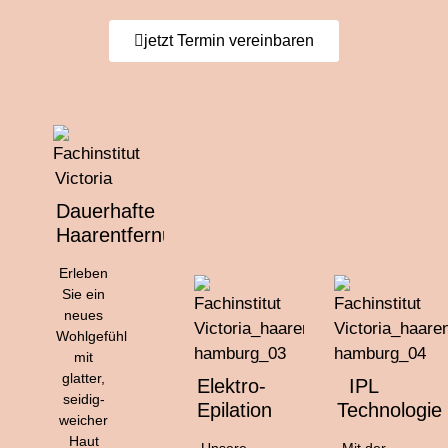
jetzt Termin vereinbaren
Dauerhafte
Haarentfernung
Erleben
Sie ein
neues
Wohlgefühl
mit
glatter,
Elektro-
IPL
seidig-
Epilation
Technologie
weicher
Haut
Unsere
Mit der