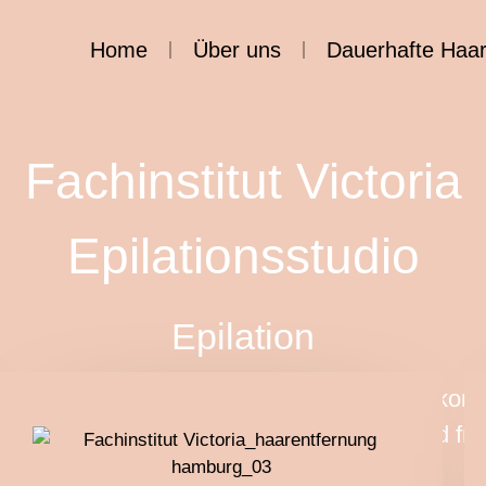
Home
Über uns
Dauerhafte Haar
Fachinstitut Victoria
Epilationsstudio
Epilation
Fachinstitut Victoria heißt Sie herzlich willko
it unserer über 30-jährigen Erfahrung und fr