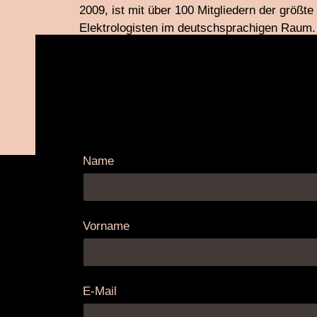
2009, ist mit über 100 Mitgliedern der größt
Elektrologisten im deutschsprachigen Raum.
der Elektro-Epilation, auch bekannt als Nadel
mit dem Ziel einer dauerhaft glatten, haarfrei
Name
Vorname
E-Mail