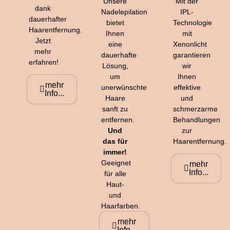
Unsere
Mit der
dank
Nadelepilation
IPL-
dauerhafter
bietet
Technologie
Haarentfernung.
Ihnen
mit
Jetzt
eine
Xenonlicht
mehr
dauerhafte
garantieren
erfahren!
Lösung,
wir
um
Ihnen
mehr
unerwünschte
effektive
Info...
Haare
und
sanft zu
schmerzarme
entfernen.
Behandlungen
Und
zur
das für
Haarentfernung.
immer!
Geeignet
mehr
Info...
für alle
Haut-
und
Haarfarben.
mehr
Info...