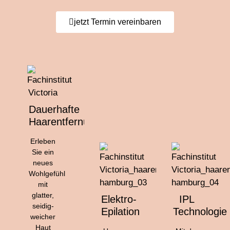
jetzt Termin vereinbaren
Dauerhafte
Haarentfernung
Erleben
Sie ein
neues
Wohlgefühl
mit
glatter,
Elektro-
IPL
seidig-
Epilation
Technologie
weicher
Haut