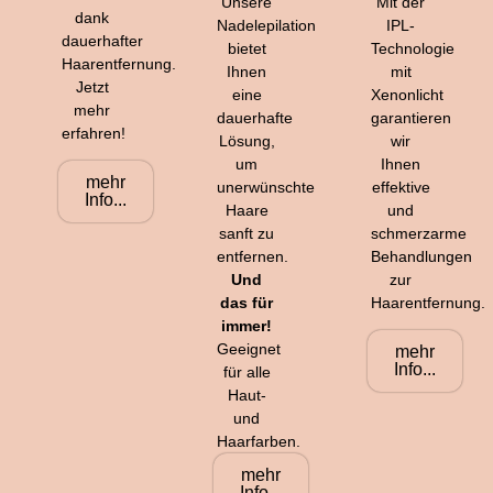
Unsere
Mit der
dank
Nadelepilation
IPL-
dauerhafter
bietet
Technologie
Haarentfernung.
Ihnen
mit
Jetzt
eine
Xenonlicht
mehr
dauerhafte
garantieren
erfahren!
Lösung,
wir
um
Ihnen
mehr
unerwünschte
effektive
Info...
Haare
und
sanft zu
schmerzarme
entfernen.
Behandlungen
Und
zur
das für
Haarentfernung.
immer!
Geeignet
mehr
Info...
für alle
Haut-
und
Haarfarben.
mehr
Info...