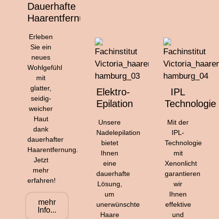
Dauerhafte
Haarentfernung
Erleben
Sie ein
neues
Wohlgefühl
mit
glatter,
Elektro-
IPL
seidig-
Epilation
Technologie
weicher
Haut
Unsere
Mit der
dank
Nadelepilation
IPL-
dauerhafter
bietet
Technologie
Haarentfernung.
Ihnen
mit
Jetzt
eine
Xenonlicht
mehr
dauerhafte
garantieren
erfahren!
Lösung,
wir
um
Ihnen
mehr
unerwünschte
effektive
Info...
Haare
und